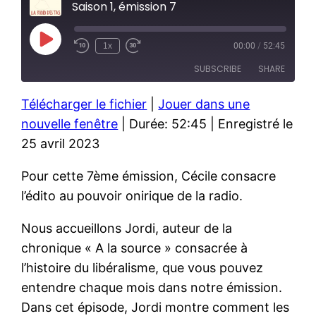
Saison 1, émission 7
Play
1x
00:00
/
52:45
Episode
SUBSCRIBE
SHARE
Télécharger le fichier
|
Jouer dans une
SHARE
RSS FEED
nouvelle fenêtre
|
Durée: 52:45
|
Enregistré le
LINK
25 avril 2023
EMBED
Pour cette 7ème émission, Cécile consacre
l’édito au pouvoir onirique de la radio.
Nous accueillons Jordi, auteur de la
chronique « A la source » consacrée à
l’histoire du libéralisme, que vous pouvez
entendre chaque mois dans notre émission.
Dans cet épisode, Jordi montre comment les