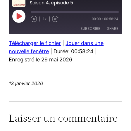
Saison 4, épisode 5
Play
1x
00:00
/
00:58:24
Episode
SUBSCRIBE
SHARE
Télécharger le fichier
|
Jouer dans une
SHARE
RSS FEED
nouvelle fenêtre
|
Durée: 00:58:24
|
LINK
Enregistré le 29 mai 2026
EMBED
13 janvier 2026
Laisser un commentaire