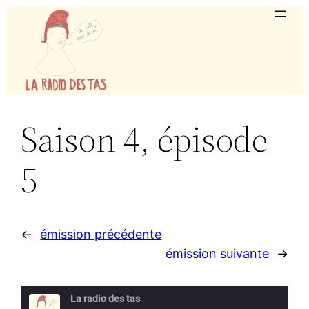
Aller
au
contenu
Saison 4, épisode
5
←
émission précédente
émission suivante
→
La radio des tas