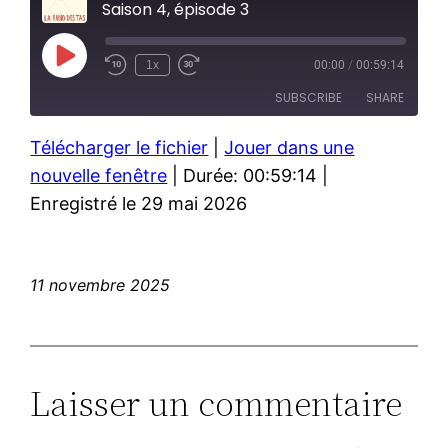
Saison 4, épisode 3
Play
1x
00:00
/
00:59:14
Episode
SUBSCRIBE
SHARE
Télécharger le fichier
|
Jouer dans une
SHARE
RSS FEED
nouvelle fenêtre
|
Durée: 00:59:14
|
LINK
Enregistré le 29 mai 2026
EMBED
11 novembre 2025
Laisser un commentaire